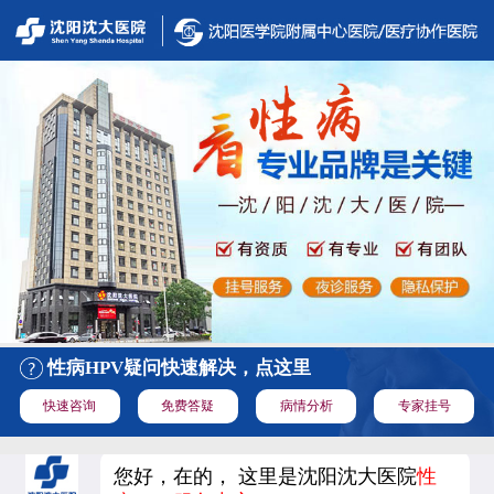
性病HPV疑问快速解决，点这里
快速咨询
免费答疑
病情分析
专家挂号
您好，在的， 这里是沈阳沈大医院
性